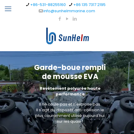
+86-531-88255160
+86 135 7317 2195
info@sunhelmmarine.com
Garde-boue rempli
de mousse EVA
Revêtement polyurée haute
performance
Il ne coule pas et n'explose pas.
Il s'agit du dispositif anti-collision le
plus couramment utilisé aujourd'hui
sur les quais !