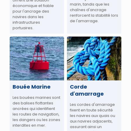
offrent une solution
marin, tandis que les
économique et fiable
chaînes d'ancrage
pour l'ancrage des
renforcent la stabilité lors
navires dans les
de l'amarrage.
infrastructures
portuaires.
Bouée Marine
Corde
d'amarrage
Les bouées marines sont
des balises flottantes
Les cordes d'amarrage
ancrées qui identifient
fixent en toute sécurité
les routes de navigation,
les navires aux quais ou
les dangers ou les zones
aux navires adjacents,
interdites en mer.
assurant ainsi un