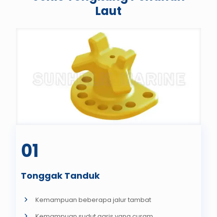
Laut
01
Tonggak Tanduk
Kemampuan beberapa jalur tambat
Kemampuan sudut garis yang curam