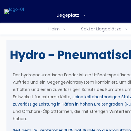
Liegeplatz
Heim
Sektor Liegeplätze
Hydro - Pneumatisc
Der hydropneumatische Fender ist ein U-Boot-spezifisch
Auftrieb und ein Gegengewichtssystem kombiniert, um die 
erhalten und einen zuverlässigen Schutz des Rumpfes unt
Entwickelt für extreme Kälte,
seine kältebeständigen Stüt
zuverlässige Leistung in Häfen in hohen Breitengraden (R
und Offshore-Ölplattformen, die mit strengen Winterte
haben.
Seit dem 29. September 2025 hat SunHelm die Produkti