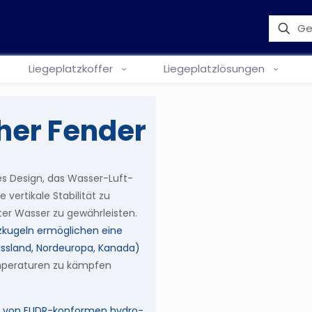
Liegeplatzkoffer
Liegeplatzlösungen
her Fender
es Design, das Wasser-Luft-
vertikale Stabilität zu
er Wasser zu gewährleisten.
zkugeln ermöglichen eine
ussland, Nordeuropa, Kanada)
mperaturen zu kämpfen
on von EUDR-konformen hydro-