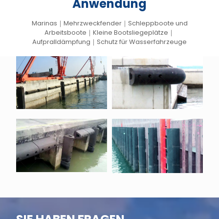
Anwendung
Marinas｜Mehrzweckfender｜Schleppboote und
Arbeitsboote｜Kleine Bootsliegeplätze｜
Aufpralldämpfung｜Schutz für Wasserfahrzeuge
SFW D Typ
SFW D Typ
Gummi
Gummi
Fender
Fender
SFW D Typ
SFW D Typ
Gummi
Gummi
Fender
Fender