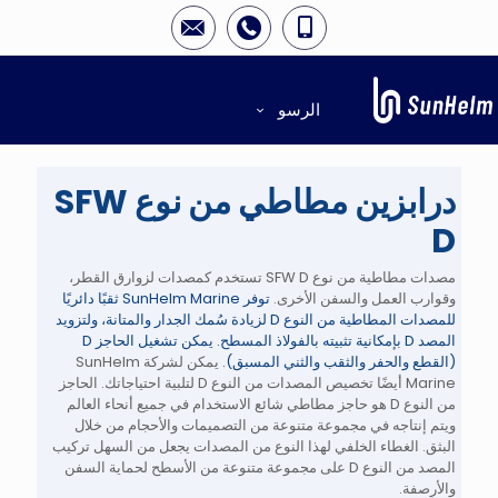
الرسو
درابزين مطاطي من نوع SFW
D
مصدات مطاطية من نوع SFW D
تستخدم كمصدات لزوارق القطر،
وقوارب العمل والسفن الأخرى.
توفر SunHelm Marine ثقبًا دائريًا
للمصدات المطاطية من النوع D لزيادة سُمك الجدار والمتانة، ولتزويد
المصد D بإمكانية تثبيته بالفولاذ المسطح. يمكن تشغيل الحاجز D
(القطع والحفر والثقب والثني المسبق).
يمكن لشركة SunHelm
Marine أيضًا تخصيص المصدات من النوع D لتلبية احتياجاتك. الحاجز
من النوع D هو حاجز مطاطي شائع الاستخدام في جميع أنحاء العالم
ويتم إنتاجه في مجموعة متنوعة من التصميمات والأحجام من خلال
البثق. الغطاء الخلفي لهذا النوع من المصدات يجعل من السهل تركيب
المصد من النوع D على مجموعة متنوعة من الأسطح لحماية السفن
والأرصفة.