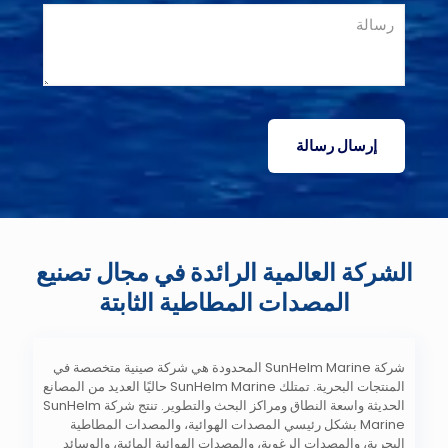
الشركة العالمية الرائدة في مجال تصنيع
المصدات المطاطية الثابتة
شركة SunHelm Marine المحدودة هي شركة صينية متخصصة في
المنتجات البحرية. تمتلك SunHelm Marine حاليًا العديد من المصانع
الحديثة واسعة النطاق ومراكز البحث والتطوير. تنتج شركة SunHelm
Marine بشكل رئيسي المصدات الهوائية، والمصدات المطاطية
البحرية، والمصدات الرغوية، والمصدات الهوائية المائية، والوسائد