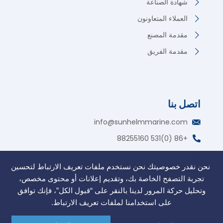
شهادة الصناعة
العملاء المتعاونون
مقدمة المصنع
مقدمة الفريق
اتصل بنا
German
info@sunhelmmarine.com
Korean
+86 (0)531 88255160
Russian
واتساب: +86 135 7317 2195
Portuguese
نحن نقدر خصوصيتك نحن نستخدم ملفات تعريف الارتباط لتحسين
منطقة التجارة الحرة، جينان، شاندونغ، الصين
French
تجربة التصفح الخاصة بك، وتقديم إعلانات أو محتوى مخصص،
Spanish
وتحليل حركة المرور لدينا بالنقر على “قبول الكل”، فإنك توافق
على استخدامنا لملفات تعريف الارتباط.
Indonesian
حقوق الطبع والنشر @2006. شركة صن هيلم مارين المحدودة.