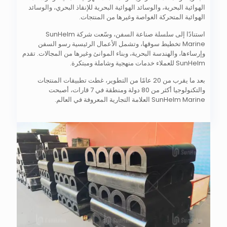
الهوائية البحرية، والوسائد الهوائية البحرية للإنقاذ البحري، والوسائد
الهوائية المتحركة الغواصة وغيرها من المنتجات.
استنادًا إلى سلسلة صناعة السفن، وسّعت شركة SunHelm
Marine تخطيط سوقها، وتشمل الأعمال الرئيسية رسو السفن
وإرساءها، والهندسة البحرية، وبناء الموانئ وغيرها من المجالات. تقدم
SunHelm للعملاء خدمات منهجية وشاملة ومبتكرة.
بعد ما يقرب من 20 عامًا من التطوير، غطت تطبيقات المنتجات
والتكنولوجيا أكثر من 80 دولة ومنطقة في 7 قارات، أصبحت
SunHelm Marine العلامة التجارية المعروفة في العالم.