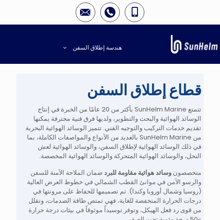
هندسة إطلاق السفن
قطاع إطلاق السفن
تتمتع SunHelm Marine بأكثر من 20 عامًا من الخبرة في إنتاج
الوسائد الهوائية والبحث والتطوير، ولديها فرق فنية محترفة يمكنها
تقديم خدمات التركيب والتوجيه الفني. تتميز الوسائد الهوائية البحرية
من SunHelm Marine بالعديد من الأنواع والمواصفات الكاملة، بما
في ذلك الوسائد الهوائية لإطلاق السفن، والوسائد الهوائية لعش
النحل، والوسائد الهوائية المتحركة والوسائد الهوائية المخصصة.
متخصصون
وسائد هوائية مقاومة للبرد
ضمان الملاحة الآمنة للسفن
والرسو الآمن في موانئ القطب الشمالي في خطوط العرض العالية
(روسيا وشمال أوروبا وكندا). تم تصميمها للحفاظ على مرونتها في
درجات الحرارة المنخفضة للغاية، فهي تمتص طاقة الصدمات، وتقلل
من قوى رد فعل الهيكل، وتوفر توسيداً موثوقاً في بيئات درجة حرارة
-50 درجة مئوية تحت الصفر.