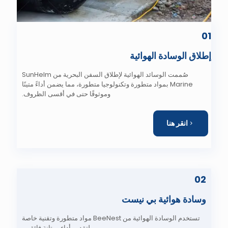
01
إطلاق الوسادة الهوائية
صُممت الوسائد الهوائية لإطلاق السفن البحرية من SunHelm
Marine بمواد متطورة وتكنولوجيا متطورة، مما يضمن أداءً متينًا
وموثوقًا حتى في أقسى الظروف.
انقر هنا
02
وسادة هوائية بي نيست
تستخدم الوسادة الهوائية من BeeNest مواد متطورة وتقنية خاصة
لتقديم أداء ومتانة فائقين.