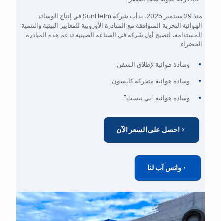
منذ 29 سبتمبر 2025، بدأت شركة SunHelm في إنتاج الوسائد
الهوائية البحرية المتوافقة مع المبادرة الأوروبية للمعايير البيئية والتنمية
المستدامة، لتصبح أول شركة في الصناعة الصينية تدعم هذه المبادرة
الخضراء.
وسادة هوائية لإطلاق السفن.
وسادة هوائية متحركة كايسون.
وسادة هوائية "بي نيست".
احصل على السعر الآن
واتس آب لنا