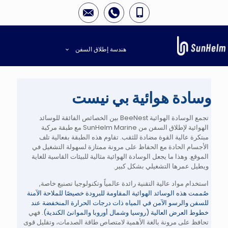
هندسة إطلاق السفن
وسادة هوائية بي نيست
تجمع الوسادة الهوائية BeeNest بين الخصائص الفائقة للوسائد
الهوائية لإطلاق السفن من SunHelm Marine مع طبقة مركبة
مبتكرة عالية القوة مضادة للثقب. تقاوم هذه الطبقة بفعالية تلف
الأجسام الحادة مع الحفاظ على مرونة ممتازة لسهولة التشغيل في
الموقع. وهذا ما يجعل الوسادة الهوائية مثالية للبيئات القاسية للغاية
ويطيل عمرها التشغيلي بشكل كبير.
استخدام مواد عالية التقنية رائدة عالمياً وتكنولوجيا تصنيع خاصة,
صُممت هذه الوسائد الهوائية المقاومة للبرودة خصيصًا للملاحة الآمنة
للسفن والرسو الآمن في المياه ذات درجات الحرارة المنخفضة عند
خطوط العرض العالية (روسيا وشمال أوروبا والموانئ الكندية).
فهي
تحافظ على مرونة بالغة الأهمية لامتصاص طاقة الصدمات، وتقليل قوى