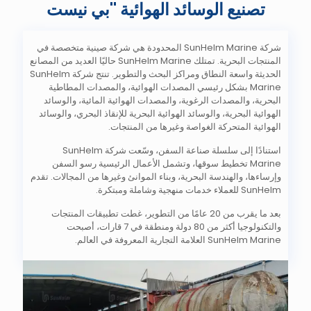
تصنيع الوسائد الهوائية "بي نيست
شركة SunHelm Marine المحدودة هي شركة صينية متخصصة في
المنتجات البحرية. تمتلك SunHelm Marine حاليًا العديد من المصانع
الحديثة واسعة النطاق ومراكز البحث والتطوير. تنتج شركة SunHelm
Marine بشكل رئيسي المصدات الهوائية، والمصدات المطاطية
البحرية، والمصدات الرغوية، والمصدات الهوائية المائية، والوسائد
الهوائية البحرية، والوسائد الهوائية البحرية للإنقاذ البحري، والوسائد
الهوائية المتحركة الغواصة وغيرها من المنتجات.
استنادًا إلى سلسلة صناعة السفن، وسّعت شركة SunHelm
Marine تخطيط سوقها، وتشمل الأعمال الرئيسية رسو السفن
وإرساءها، والهندسة البحرية، وبناء الموانئ وغيرها من المجالات. تقدم
SunHelm للعملاء خدمات منهجية وشاملة ومبتكرة.
بعد ما يقرب من 20 عامًا من التطوير، غطت تطبيقات المنتجات
والتكنولوجيا أكثر من 80 دولة ومنطقة في 7 قارات، أصبحت
SunHelm Marine العلامة التجارية المعروفة في العالم.