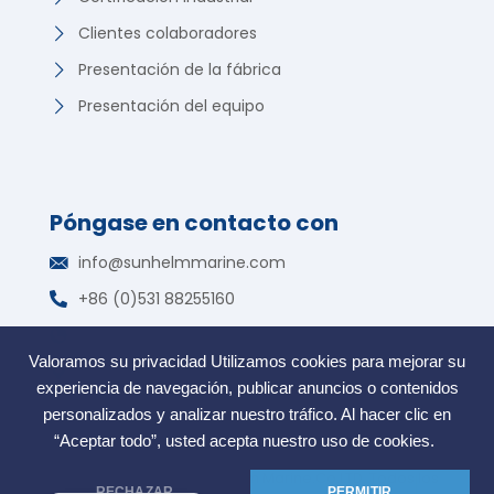
Clientes colaboradores
Presentación de la fábrica
Presentación del equipo
Póngase en contacto con
German
info@sunhelmmarine.com
Korean
+86 (0)531 88255160
Russian
WhatsApp: +86 135 7317 2195
Portuguese
Valoramos su privacidad Utilizamos cookies para mejorar su
Zona Franca, Jinan, Shandong, China
French
experiencia de navegación, publicar anuncios o contenidos
Arabic
personalizados y analizar nuestro tráfico. Al hacer clic en
“Aceptar todo”, usted acepta nuestro uso de cookies.
Indonesian
COPYRIGHT @2006. SunHelm Marine.Co.LTD. Todos los
English
RECHAZAR
PERMITIR