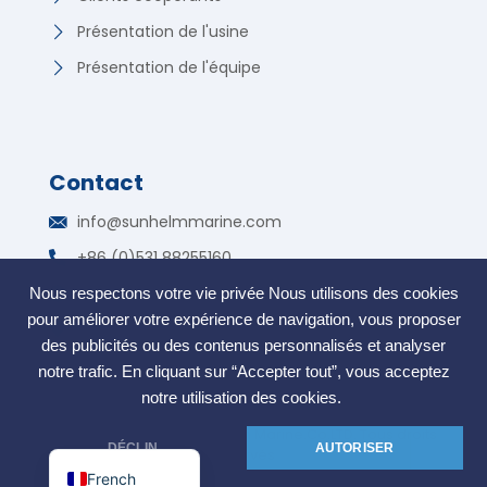
Présentation de l'usine
Présentation de l'équipe
Contact
German
info@sunhelmmarine.com
Korean
+86 (0)531 88255160
Russian
WhatsApp : +86 135 7317 2195
Nous respectons votre vie privée Nous utilisons des cookies
Portuguese
pour améliorer votre expérience de navigation, vous proposer
Zone de libre-échange, Jinan, Shandong, Chine
Arabic
des publicités ou des contenus personnalisés et analyser
Spanish
notre trafic. En cliquant sur “Accepter tout”, vous acceptez
notre utilisation des cookies.
Indonesian
COPYRIGHT @2006. SunHelm Marine.Co.LTD. Tous droits
English
DÉCLIN
AUTORISER
réservés
French