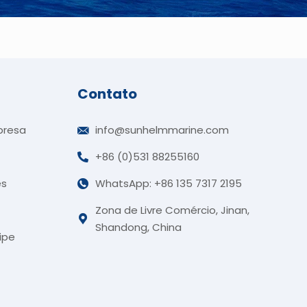
Contato
presa
info@sunhelmmarine.com
+86 (0)531 88255160
es
WhatsApp: +86 135 7317 2195
German
Zona de Livre Comércio, Jinan,
Korean
Shandong, China
ipe
Russian
French
Arabic