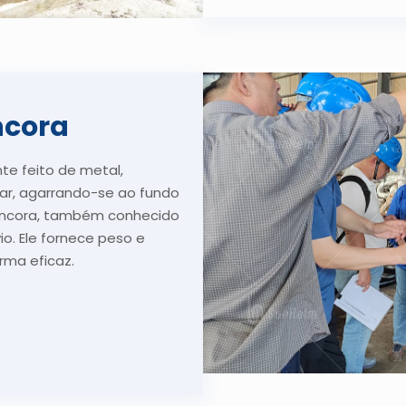
ncora
te feito de metal,
r, agarrando-se ao fundo
ncora, também conhecido
o. Ele fornece peso e
rma eficaz.