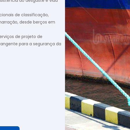
sistência ao desgaste e vida
ionais de classificação,
amarração, desde berços em
rviços de projeto de
brangente para a segurança da