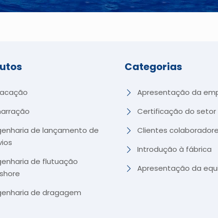
utos
Categorias
racação
Apresentação da em
arração
Certificação do setor
genharia de lançamento de
Clientes colaborador
vios
Introdução à fábrica
genharia de flutuação
Apresentação da equ
fshore
genharia de dragagem