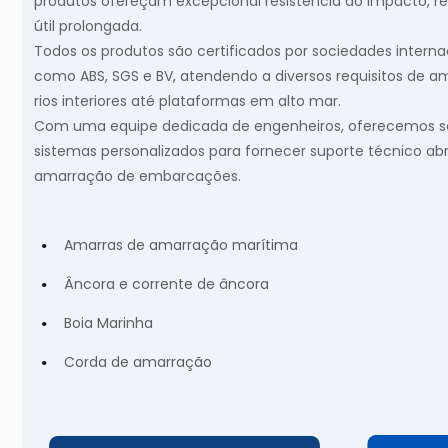
produtos ofereçam excepcional resistência ao impacto, re
útil prolongada.
Todos os produtos são certificados por sociedades internac
como ABS, SGS e BV, atendendo a diversos requisitos de 
rios interiores até plataformas em alto mar.
Com uma equipe dedicada de engenheiros, oferecemos se
sistemas personalizados para fornecer suporte técnico a
amarração de embarcações.
Amarras de amarração marítima
Âncora e corrente de âncora
Boia Marinha
Corda de amarração