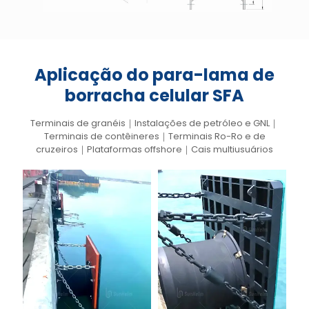
Aplicação do para-lama de
borracha celular SFA
Terminais de granéis｜Instalações de petróleo e GNL｜
Terminais de contêineres｜Terminais Ro-Ro e de
cruzeiros｜Plataformas offshore｜Cais multiusuários
Para-
Para-
choque de
choque de
borracha
borracha
da célula
da célula
SFA
SFA