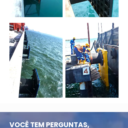
Para-
Para-
choque de
choque de
borracha
borracha
da célula
da célula
SFA
SFA
VOCÊ TEM PERGUNTAS,