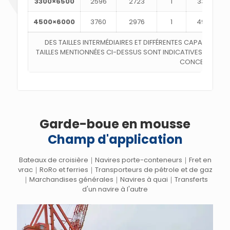
3300×6500
2596
2723
1
3381
4500×6000
3760
2976
1
4901
DES TAILLES INTERMÉDIAIRES ET DIFFÉRENTES CAPACITÉS 
TAILLES MENTIONNÉES CI-DESSUS SONT INDICATIVES ET PEU
CONCEPTION FI
Garde-boue en mousse
Champ d'application
Bateaux de croisière｜Navires porte-conteneurs｜Fret en
vrac｜RoRo et ferries｜Transporteurs de pétrole et de gaz
｜Marchandises générales｜Navires à quai｜Transferts
d'un navire à l'autre