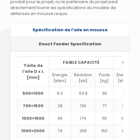
produit pour le projet, ou le partenaire du projet peut
directement fournir les spécifications du modèle de
défenses en mousse requis.
Spécification de l'aile en mousse
Douct Fender Specification
FAIBLE CAPACITÉ
CAPACI
Taille de
l'aile D x L
Énergie
Réaction
Poids
Énergie
[mm]
[kNm]
[kN]
[kg]
[kNm]
500×1000
9.2
63.8
38
12
700×1500
28
136
77
36
1000×1500
49
174
110
64
1000×2000
74
255
150
96