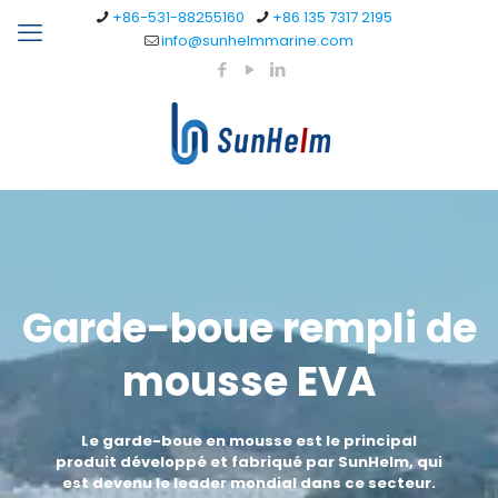
+86-531-88255160
+86 135 7317 2195
info@sunhelmmarine.com
Garde-boue rempli de
mousse EVA
Le garde-boue en mousse est le principal
produit développé et fabriqué par SunHelm, qui
est devenu le leader mondial dans ce secteur.