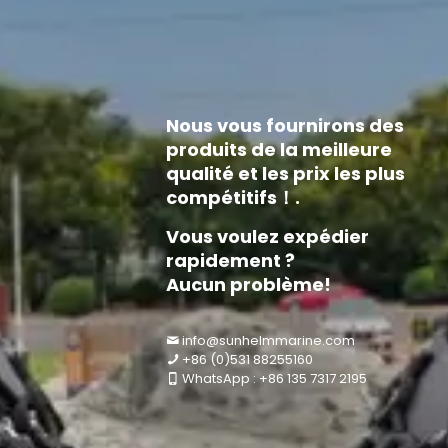
Nous vous fournirons des
produits de la meilleure
qualité et les prix les plus
compétitifs！.
Vous voulez expédier
rapidement ?
Aucun problème!
info@sunhelmmarine.com
+86 (0)531 88255160
WhatsApp : +86 135 7317 2195