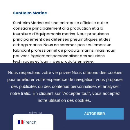
SunHelm Marine
SunHelm Marine est une entreprise officielle qui se
consacre principalement à la production et à la
fourniture d'équipements marins. Nous produisons
principalement des défenses pneumatiques et des
airbags marins. Nous ne sommes pas seulement un
German
fabricant professionnel de produits marins, mais nous
Korean
pouvons également personnaliser des solutions
techniques et fournir des produits en série.
Russian
Nous respectons votre vie privée Nous utilisons des cookies
Portuguese
pour améliorer votre expérience de navigation, vous proposer
Arabic
À propos de nous
des publicités ou des contenus personnalisés et analyser
Spanish
notre trafic. En cliquant sur “Accepter tout”, vous acceptez
À propos de SunHelm
notre utilisation des cookies.
Solidité de l'entreprise
Indonesian
Notre équipe
English
DÉCLIN
AUTORISER
Cas
French
Politique de confidentialité