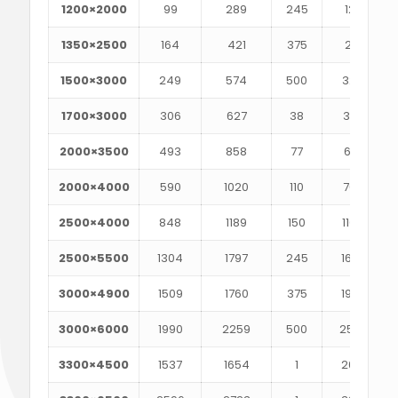
1200×2000
99
289
245
129
1350×2500
164
421
375
213
1500×3000
249
574
500
324
1700×3000
306
627
38
398
2000×3500
493
858
77
641
2000×4000
590
1020
110
768
2500×4000
848
1189
150
1104
2500×5500
1304
1797
245
1698
3000×4900
1509
1760
375
1965
3000×6000
1990
2259
500
2592
3300×4500
1537
1654
1
2001