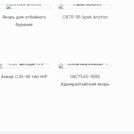
Якорь для отбойного
C8711-95 Spek Anchor
бурения
Анкер CJN-SB тип HHP
GB/T545-1996
Адмиралтейский якорь