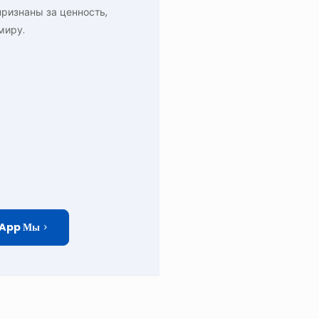
ризнаны за ценность,
миру.
App Мы