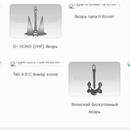
с
Якорь типа N Bower
D- HONG (HHP) Якорь
Тип A B C Анкер холла
Японский бескупонный
якорь