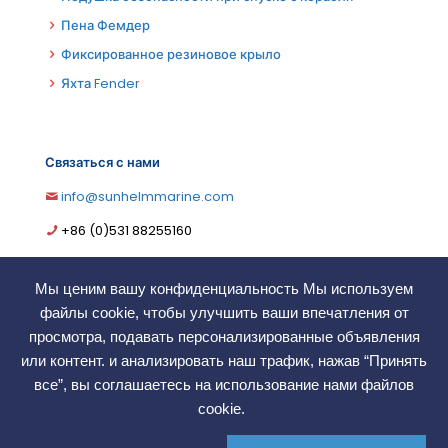
Пена Фемдер
Фиксированное резиновое крыло
Яхта Fender
Связаться с нами
info@sunhelmmarine.com
German
+86 (0)531 88255160
Korean
WhatsApp:+86 135 7317 2195
Portuguese
Мы ценим вашу конфиденциальность Мы используем
Зона свободной торговли, Цзинань, Шаньдун, Китай
файлы cookie, чтобы улучшить ваши впечатления от
French
просмотра, подавать персонализированные объявления
Arabic
или контент. и анализировать наш трафик, нажав “Принять
Spanish
все”, вы соглашаетесь на использование нами файлов
АВТОРСКОЕ ПРАВО ©2006. SunHelm Marine.Co.,LTD.
cookie.
Все права защищены
Indonesian