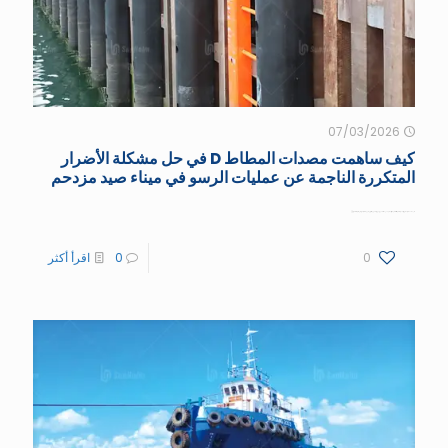
07/03/2026
كيف ساهمت مصدات المطاط D في حل مشكلة الأضرار
المتكررة الناجمة عن عمليات الرسو في ميناء صيد مزدحم
نظرة عامة على المشروع: التحدي: يستقبل ميناء الصيد في سورابايا عشرات من عمليات دخول وخروج السفن يوميًا. يتراوح طول معظم القوارب بين 15 و35 مترًا و
[...]
0
0
اقرأ أكثر