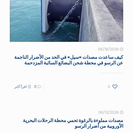
06/18/2026
كيف ساعدت مصدات «سيل» في الحد من الأضرار الناجمة
عن الرسو في محطة شحن البضائع السائبة المزدحمة
خلفية المشروع: في عام 2024، واجهت محطة شحن البضائع السائبة في جنوب شرق آسيا تحديات متزايدة خلال عمليات رسو السفن. وقد استقبلت المحطة أكثر من 200 زيارة سفينة
[...]
0
0
اقرأ أكثر
06/12/2026
مصدات مملوءة بالرغوة تحمي محطة الرحلات البحرية
الأوروبية من أضرار الرسو