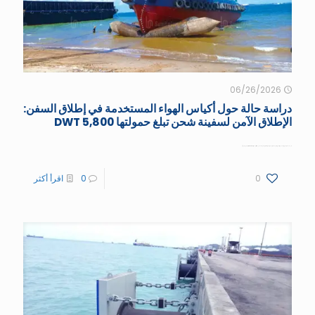
06/26/2026
دراسة حالة حول أكياس الهواء المستخدمة في إطلاق السفن:
الإطلاق الآمن لسفينة شحن تبلغ حمولتها 5,800 DWT
نظرة عامة على المشروع: احتاجت حوض بناء سفن إندونيسي متخصص في سفن الشحن الساحلية إلى إطلاق سفينة شحن حديثة البناء تبلغ حمولتها 5,800 DWT. ويقع الحوض على
[...]
0
0
اقرأ أكثر