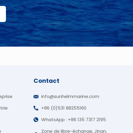
Contact
eprise
info@sunhelmmarine.com
trie
+86 (0)531 88255160
WhatsApp : +86 135 7317 2195
German
e
Zone de libre-échange, Jinan,