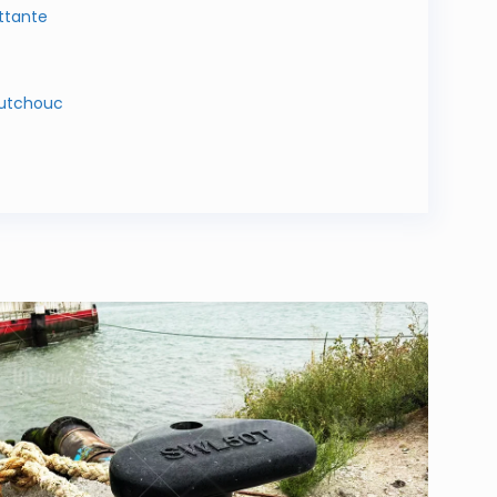
ttante
outchouc