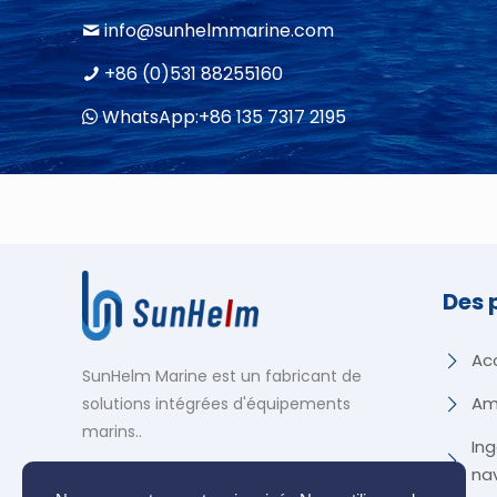
info@sunhelmmarine.com
+86 (0)531 88255160
WhatsApp:+86 135 7317 2195
Des 
Ac
SunHelm Marine est un fabricant de
Am
solutions intégrées d'équipements
marins.
.
In
nav
Politique de confidentialité