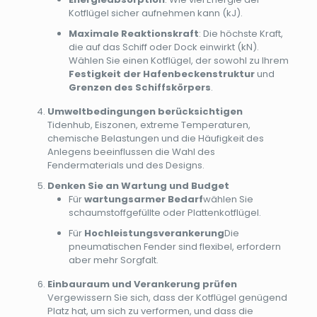
Kotflügel sicher aufnehmen kann (kJ).
Maximale Reaktionskraft
: Die höchste Kraft,
die auf das Schiff oder Dock einwirkt (kN).
Wählen Sie einen Kotflügel, der sowohl zu Ihrem
Festigkeit der Hafenbeckenstruktur
und
Grenzen des Schiffskörpers
.
Umweltbedingungen berücksichtigen
Tidenhub, Eiszonen, extreme Temperaturen,
chemische Belastungen und die Häufigkeit des
Anlegens beeinflussen die Wahl des
Fendermaterials und des Designs.
Denken Sie an Wartung und Budget
Für
wartungsarmer Bedarf
wählen Sie
schaumstoffgefüllte oder Plattenkotflügel.
Für
Hochleistungsverankerung
Die
pneumatischen Fender sind flexibel, erfordern
aber mehr Sorgfalt.
Einbauraum und Verankerung prüfen
Vergewissern Sie sich, dass der Kotflügel genügend
Platz hat, um sich zu verformen, und dass die