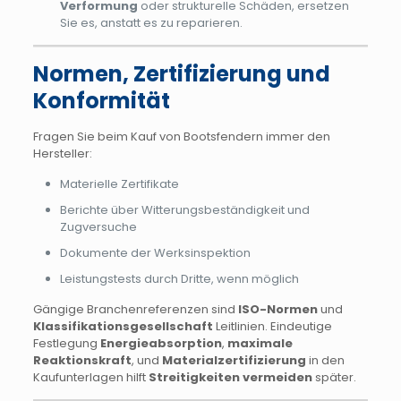
Verformung
oder strukturelle Schäden, ersetzen
Sie es, anstatt es zu reparieren.
Normen, Zertifizierung und
Konformität
Fragen Sie beim Kauf von Bootsfendern immer den
Hersteller:
Materielle Zertifikate
Berichte über Witterungsbeständigkeit und
Zugversuche
Dokumente der Werksinspektion
Leistungstests durch Dritte, wenn möglich
Gängige Branchenreferenzen sind
ISO-Normen
und
Klassifikationsgesellschaft
Leitlinien. Eindeutige
Festlegung
Energieabsorption
,
maximale
Reaktionskraft
, und
Materialzertifizierung
in den
Kaufunterlagen hilft
Streitigkeiten vermeiden
später.