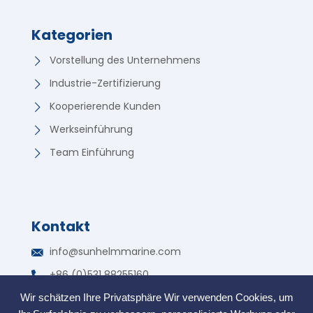
Kategorien
Vorstellung des Unternehmens
Industrie-Zertifizierung
Kooperierende Kunden
Werkseinführung
Team Einführung
Kontakt
Korean
info@sunhelmmarine.com
Russian
+86 (0)531 88255160
Portuguese
WhatsApp: +86 135 7317 2195
Wir schätzen Ihre Privatsphäre Wir verwenden Cookies, um
French