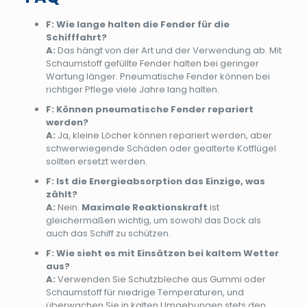
F: Wie lange halten die Fender für die
Schifffahrt?
A:
Das hängt von der Art und der Verwendung ab. Mit
Schaumstoff gefüllte Fender halten bei geringer
Wartung länger. Pneumatische Fender können bei
richtiger Pflege viele Jahre lang halten.
F: Können pneumatische Fender repariert
werden?
A:
Ja, kleine Löcher können repariert werden, aber
schwerwiegende Schäden oder gealterte Kotflügel
sollten ersetzt werden.
F: Ist die Energieabsorption das Einzige, was
zählt?
A:
Nein.
Maximale Reaktionskraft
ist
gleichermaßen wichtig, um sowohl das Dock als
auch das Schiff zu schützen.
F: Wie sieht es mit Einsätzen bei kaltem Wetter
aus?
A:
Verwenden Sie Schutzbleche aus Gummi oder
Schaumstoff für niedrige Temperaturen, und
überwachen Sie in kalten Umgebungen stets den