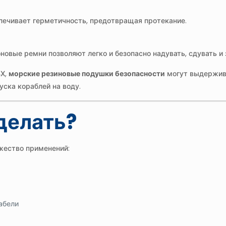
спечивает герметичность, предотвращая протекание.
овые ремни позволяют легко и безопасно надувать, сдувать и
ВХ,
морские резиновые подушки безопасности
могут выдержива
ска кораблей на воду.
сделать?
жество применений:
абели